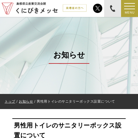
このページの本文へ
MENU
お知らせ
現
トップ
/
お知らせ
/
男性用トイレのサニタリーボックス設置について
在
の
位
男性用トイレのサニタリーボックス設
置：
置について