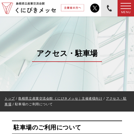
このページの本文へ
MENU
アクセス・駐車場
現
トップ
/
島根県立産業交流会館 くにびきメッセ｜主催者様向け
/
アクセス・駐
在
車場
/
駐車場のご利用について
の
位
置：
駐車場のご利用について