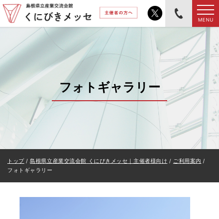
このページの本文へ
MENU
フォトギャラリー
現
トップ
/
島根県立産業交流会館 くにびきメッセ｜主催者様向け
/
ご利用案内
/
在
フォトギャラリー
の
位
置：