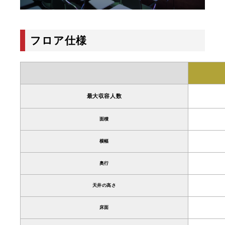
フロア仕様
最大収容人数
面積
横幅
奥行
天井の高さ
床面