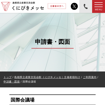
このページの本文へ
MENU
申請書・図面
現
トップ
/
島根県立産業交流会館 くにびきメッセ｜主催者様向け
/
ご利用案内
/
在
申請書・図面
/
国際会議場
の
位
置：
国際会議場